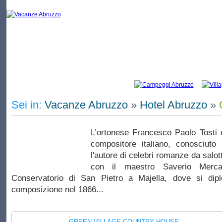
Vacanze Ortona: elenco di campeggi e
Sei in:
Vacanze Abruzzo
»
Hotel Abruzzo
»
L’ortonese Francesco Paolo Tosti 
compositore italiano, conosciuto
l'autore di celebri romanze da salot
con il maestro Saverio Merca
Conservatorio di San Pietro a Majella, dove si dip
composizione nel 1866...
GREEN VILLAGE COUNTRY HOUSE