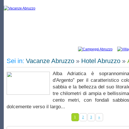
Vacanze Alba Adriatica: elenco di campeggi e
Sei in:
Vacanze Abruzzo
»
Hotel Abruzzo
»
Alba Adriatica è soprannomina
d'Argento” per il caratteristico co
sabbia e la bellezza del suo litora
tre chilometri di ampia e bellissim
cento metri, con fondali sabbio
dolcemente verso il largo...
1
2
3
»