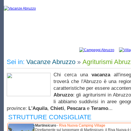
Vacanze Abruzzo: elenco di campeggi e
Sei in:
Vacanze Abruzzo
»
Agriturismi Abru
Chi cerca una
vacanza
all'inse
troverà che l'Abruzzo è una regio
caratteristiche per essere acconte
Abruzzo
: gli agriturismi in Abruzzo
li abbiamo suddivisi in aree geogr
province:
L'Aquila
,
Chieti
,
Pescara
e
Teramo
...
STRUTTURE CONSIGLIATE
Martinsicuro
-
Riva Nuova Camping Village
Direttamente sul lungomare di Martinsicuro, il Riva Nuova è 