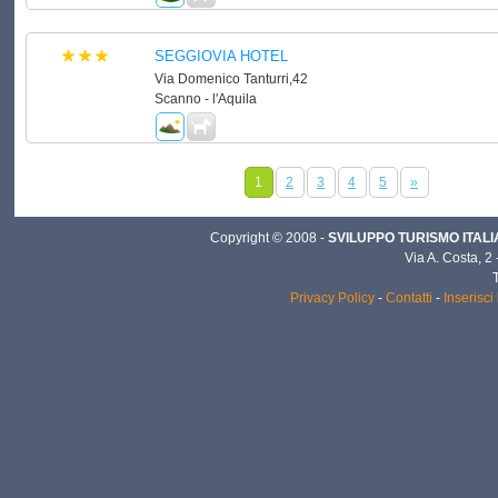
SEGGIOVIA HOTEL
Via Domenico Tanturri,42
Scanno - l'Aquila
1
2
3
4
5
»
Copyright © 2008 -
SVILUPPO TURISMO ITALIA 
Via A. Costa, 2
Privacy Policy
-
Contatti
-
Inserisci 