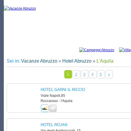
Vacanze l'Aquila: elenco di campeggi e
Sei in:
Vacanze Abruzzo
»
Hotel Abruzzo
»
L'Aquila
1
2
3
4
5
»
HOTEL GARNI IL RICCIO
Viale Napoli,85
Roccaraso - l'Aquila
HOTEL ROJAN
Via degli Agghiacciati, 15