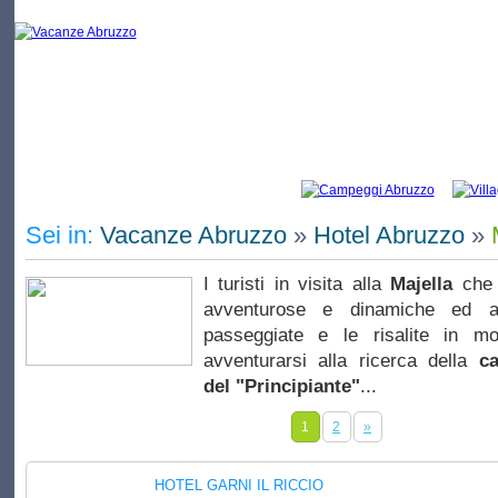
Vacanze Majella: elenco di campeggi e
Sei in:
Vacanze Abruzzo
»
Hotel Abruzzo
»
I turisti in visita alla
Majella
che 
avventurose e dinamiche ed 
passeggiate e le risalite in mo
avventurarsi alla ricerca della
ca
del "Principiante"
...
1
2
»
HOTEL GARNI IL RICCIO