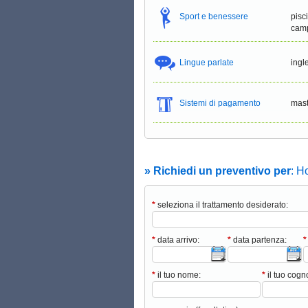
Sport e benessere
pisc
cam
Lingue parlate
ingl
Sistemi di pagamento
mast
» Richiedi un preventivo per
: H
*
seleziona il trattamento desiderato:
*
data arrivo:
*
data partenza:
*
*
il tuo nome:
*
il tuo cog