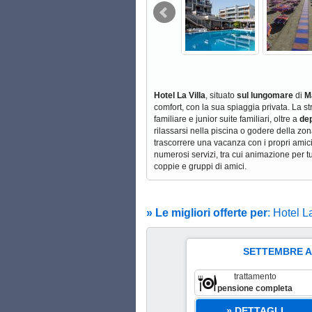
Hotel La Villa
, situato
sul lungomare
di
M
comfort, con la sua spiaggia privata. La s
familiare e junior suite familiari, oltre a
de
rilassarsi nella piscina o godere della zon
trascorrere una vacanza con i propri amici
numerosi servizi, tra cui animazione per tut
coppie e gruppi di amici.
» Le migliori offerte per
: Hotel L
SETTEMBRE AL
 6 Set Al 19 Set
scade il 31 ago
trattamento
€
78
pensione completa
a persona a notte
» DETTAGLI