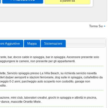
a partire da
Torna Su
ioni Aggiuntive
Mappa
Sistemazioni
orante, bar, docce calde in spiaggia, bar in spiaggia. Ascensore presente solo
raggiungere le camere, non presente per gli appartamenti.
clette, Servizio spiaggia presso La Villa Beach, su richiesta servizio navetta
fert da/per aeroporti e stazioni ferroviarie, dog suite in spiaggia, culla/lettino da
eggio 0-2 anni, parcheggio auto scoperto non custodito, garage non
odito.
azione, mini club, laboratori creativi, giochi in spiaggia e attività in piscina,
 dance, mascotte Orsetto Miele.