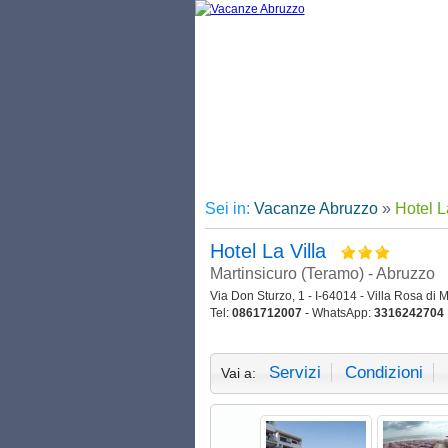
Sei in:
Vacanze Abruzzo
»
Hotel L
Hotel La Villa
Martinsicuro (Teramo) - Abruzzo
Via Don Sturzo, 1 - I-64014 - Villa Rosa di M
Tel:
0861712007
- WhatsApp:
3316242704
Servizi
Condizioni
Vai a: