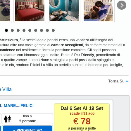
artinsicuro
, è la scelta ideale per chi cerca una vacanza all'insegna del
truttura offre una vasta gamma di
camere accoglienti
, da camere matrimoniali a
pandence
nel residence in formula pensione completa. Gli ospiti possono
a solarium con idromassaggio. Inoltre, l'hotel è
Pet Friendly
, permettendo di
 a quattro zampe. La posizione strategica a pochi passi dalla spiaggia e i
te le età, rendono l'Hotel La Villa un perfetto punto di riferimento per famiglie,
Torna Su
a Villa
 MARE....FELICI
Dal 6 Set Al 19 Set
scade il 31 ago
fino a
€
78
5 persone
a persona a notte
» PREVENTIVO