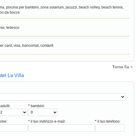
ina, piscina per bambini, zona solarium, jacuzzi, beach volley, beach tennis,
po da bocce
ese, tedesco
er card, visa, bancomat, contanti
Torna Su
otel La Villa
adulti:
*
bambini:
nome:
*
il tuo indirizzo e-mail:
*
il tuo telefono: