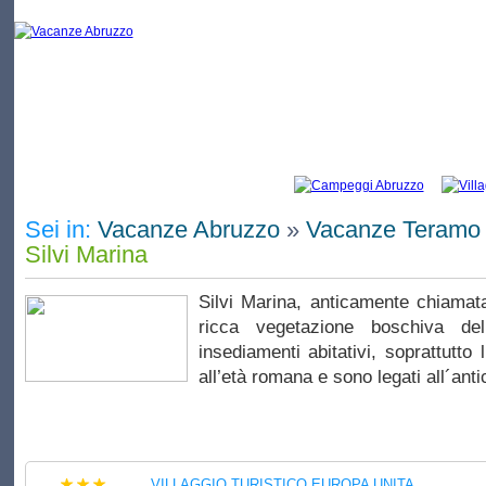
Vacanze Silvi Marina: elenco di campeggi e
Sei in:
Vacanze Abruzzo
»
Vacanze Teramo
Silvi Marina
Silvi Marina, anticamente chiamata
ricca vegetazione boschiva de
insediamenti abitativi, soprattutto l
all’età romana e sono legati all´anti
VILLAGGIO TURISTICO EUROPA UNITA