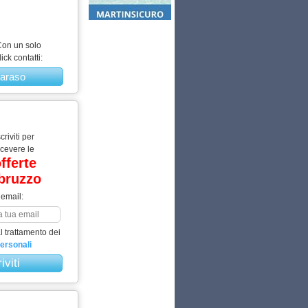
on un solo
lick contatti:
araso
scriviti per
icevere le
fferte
bruzzo
 email:
 trattamento dei
personali