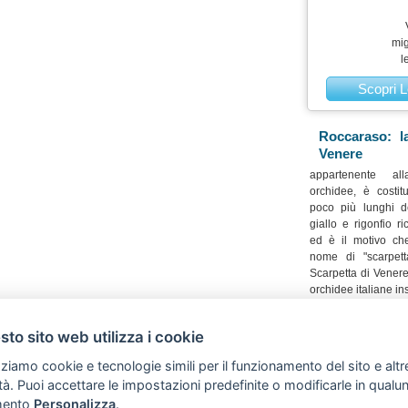
mig
l
Scopri L
Roccaraso: l
Venere
appartenente al
orchidee, è costit
poco più lunghi de
giallo e rigonfio r
ed è il motivo che
nome di "scarpet
Scarpetta di Venere
orchidee italiane in
II della Convenzi
nota come CITE
to sito web utilizza i cookie
commercio delle
s
di estinzione. L
zziamo cookie e tecnologie simili per il funzionamento del sito e altr
Parco è localizzat
lità. Puoi accettare le impostazioni predefinite o modificarle in qual
sul versante orienta
ento
Personalizza
.