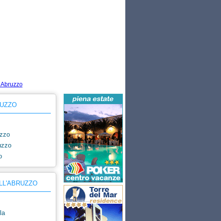
ventivo
UZZO
zzo
uzzo
o
LL'ABRUZZO
la