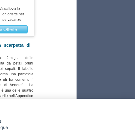
Visualizza le
liori offerte per
e tue vacanze
e Offerte
a scarpetta di
la famiglia delle
uita da petali bruni
i sepali. Il labello
icorda una pantofola
 gli ha conferito il
ta di Venere". La
 è una delle quattro
serite nell'Appendice
one di Washington,
S, che regola il
pecie rare
, a rischio
a sua presenza nel
e
a in pochi esemplari
unque
le della Majella