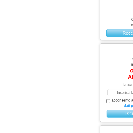
C
c
Rocc
i
r
o
A
la tua
acconsento al
dati 