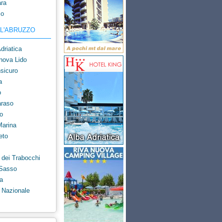
ra
mo
LL'ABRUZZO
driatica
nova Lido
sicuro
a
o
raso
o
Marina
eto
dei Trabocchi
Sasso
a
 Nazionale