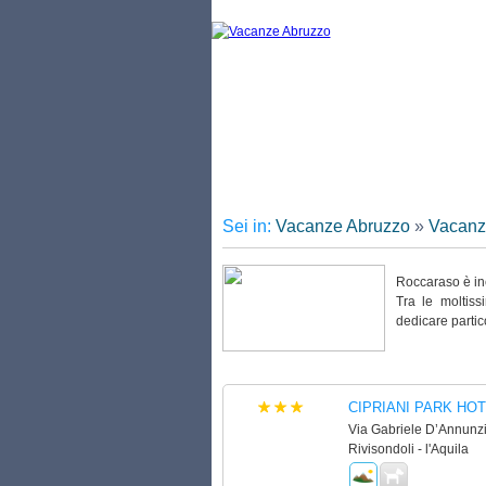
Vacanz
Sei in:
Vacanze Abruzzo
»
Vacanz
Roccaraso è incl
Tra le moltiss
dedicare partic
CIPRIANI PARK HO
Via Gabriele D’Annunzi
Rivisondoli - l'Aquila