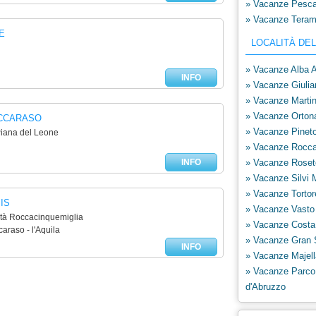
» Vacanze Pesca
» Vacanze Tera
E
LOCALITÀ DE
» Vacanze Alba A
INFO
» Vacanze Giulia
» Vacanze Martin
» Vacanze Orton
CCARASO
» Vacanze Pinet
Piana del Leone
» Vacanze Rocca
INFO
» Vacanze Roset
» Vacanze Silvi 
» Vacanze Tortor
IS
» Vacanze Vasto
lità Roccacinquemiglia
» Vacanze Costa 
araso - l'Aquila
» Vacanze Gran 
INFO
» Vacanze Majell
» Vacanze Parco
d'Abruzzo