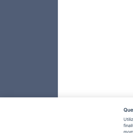
Ques
Utili
fina
mom