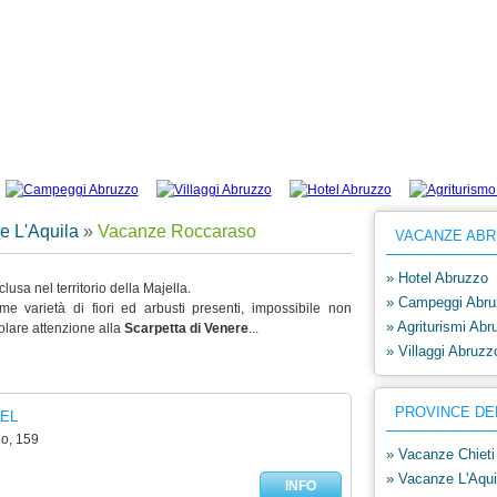
e Roccaraso: elenco di campeggi e villaggi selezionati Roccaraso. Richiedi un pre
e L'Aquila
»
Vacanze Roccaraso
VACANZE ABR
» Hotel Abruzzo
usa nel territorio della Majella.
» Campeggi Abru
ime varietà di fiori ed arbusti presenti, impossibile non
» Agriturismi Abr
olare attenzione alla
Scarpetta di Venere
...
» Villaggi Abruzz
PROVINCE DE
TEL
o, 159
» Vacanze Chieti
» Vacanze L'Aqui
INFO