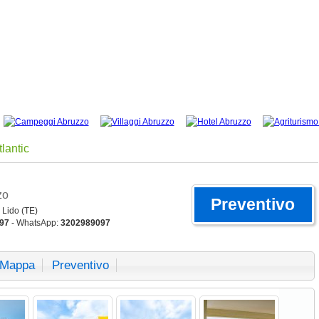
tlantic
zo
Preventivo
 Lido (TE)
97
- WhatsApp:
3202989097
Mappa
Preventivo