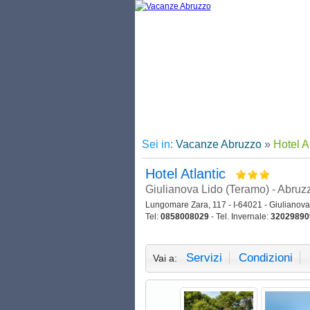
Sei in:
Vacanze Abruzzo
»
Hotel A
Hotel Atlantic
Giulianova Lido (Teramo) - Abruz
Lungomare Zara, 117 - I-64021 - Giulianova
Tel:
0858008029
- Tel. Invernale:
32029890
Servizi
Condizioni
Vai a: