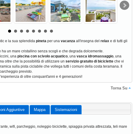
ntic e la sua splendida
pineta
per una
vacanza
all'insegna del
relax
e di tutti gli
ine ha un mare cristallino senza scogli e che degrada dolcemente.
piccini, una
piscina con scivolo acquatico
, una
vasca idromassaggio
, una
a oltre che la possibilità di utilizzare un
servizio gratuito di biciclette
che vi
mica sulla pista ciclabile che vollega tutti i comuni della costa teramana. Il
parcheggio previsto.
'esperienza di oltre conquant'anni e 4 generazioni!
Torna Su
ioni Aggiuntive
Mappa
Sistemazioni
orante, wifi, parcheggio, noleggio biciclette, spiaggia privata attrezzata, teli mare