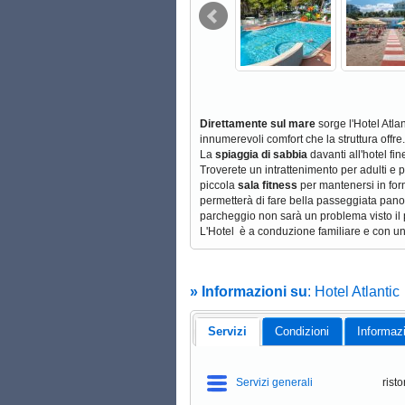
Direttamente sul mare
sorge l'Hotel Atla
innumerevoli comfort che la struttura offre.
La
spiaggia di sabbia
davanti all'hotel f
Troverete un intrattenimento
per adulti e 
piccola
sala fitness
per mantenersi in form
permetterà di fare bella passeggiata panora
parcheggio non sarà un problema visto il 
L'Hotel è a conduzione familiare e con un
» Informazioni su
: Hotel Atlantic
Servizi
Condizioni
Informaz
Servizi generali
rist