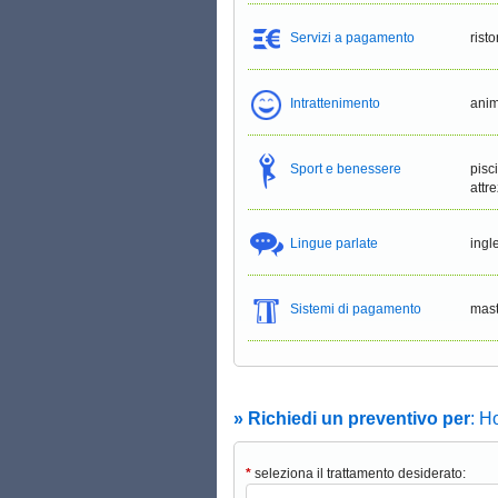
Servizi a pagamento
risto
Intrattenimento
ani
Sport e benessere
pisc
attre
Lingue parlate
ingl
Sistemi di pagamento
mast
» Richiedi un preventivo per
: Ho
*
seleziona il trattamento desiderato: