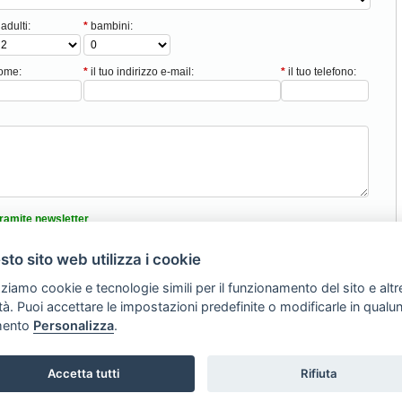
adulti:
*
bambini:
nome:
*
il tuo indirizzo e-mail:
*
il tuo telefono:
ramite newsletter
tici
to sito web utilizza i cookie
nformativa sulla privacy
zziamo cookie e tecnologie simili per il funzionamento del sito e altr
lità. Puoi accettare le impostazioni predefinite o modificarle in qual
Torna Su
ento
Personalizza
.
008 -
SVILUPPO TURISMO ITALIA S.r.L. unipersonale
- P.IVA: 01665350433 - R.
Via A. Costa, 2 - 63822 Porto San Giorgio (FM)
Accetta tutti
Rifiuta
Tel. 0734 677208