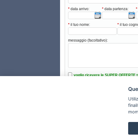
*
data arrivo:
*
data partenza:
*
*
il tuo nome:
*
il tuo cog
messaggio (facoltativo):
voglio ricevere le SUPER OFFERTE t
ho intenzione di portare animali domes
Ques
ho letto e accettato le condizioni nell’i
Utili
fina
mom
Copyright © 2