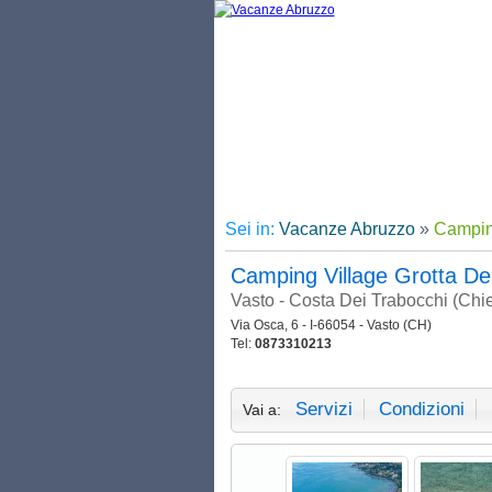
Sei in:
Vacanze Abruzzo
»
Campin
Camping Village Grotta D
Vasto - Costa Dei Trabocchi (Chie
Via Osca, 6 - I-66054 - Vasto (CH)
Tel:
0873310213
Servizi
Condizioni
Vai a: