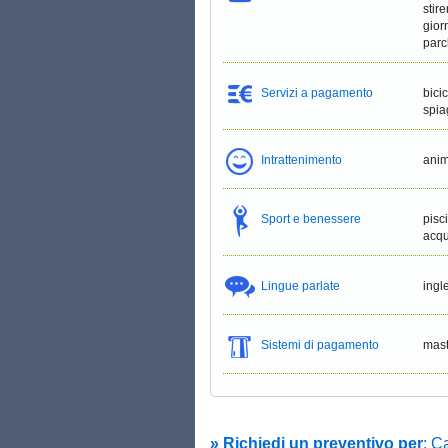
stir
gior
parc
Servizi a pagamento
bici
spia
Intrattenimento
anim
Sport e benessere
pisc
acqu
Lingue parlate
ingl
Sistemi di pagamento
mast
» Richiedi un preventivo per
: C