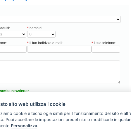
adulti:
*
bambini:
nome:
*
il tuo indirizzo e-mail:
*
il tuo telefono:
ramite newsletter
tici
to sito web utilizza i cookie
nformativa sulla privacy
zziamo cookie e tecnologie simili per il funzionamento del sito e altr
lità. Puoi accettare le impostazioni predefinite o modificarle in qual
Torna Su
ento
Personalizza
.