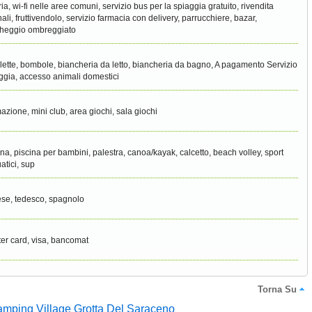
eria, wi-fi nelle aree comuni, servizio bus per la spiaggia gratuito, rivendita
nali, fruttivendolo, servizio farmacia con delivery, parrucchiere, bazar,
heggio ombreggiato
clette, bombole, biancheria da letto, biancheria da bagno, A pagamento Servizio
ggia, accesso animali domestici
azione, mini club, area giochi, sala giochi
ina, piscina per bambini, palestra, canoa/kayak, calcetto, beach volley, sport
atici, sup
ese, tedesco, spagnolo
er card, visa, bancomat
Torna Su
amping Village Grotta Del Saraceno