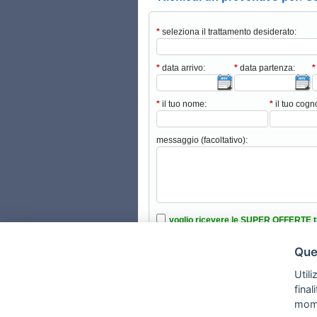
*
seleziona il trattamento desiderato:
*
data arrivo:
*
data partenza:
*
*
il tuo nome:
*
il tuo cog
messaggio (facoltativo):
voglio ricevere le SUPER OFFERTE t
ho intenzione di portare animali domes
Ques
ho letto e accettato le condizioni nell’i
Utili
fina
mom