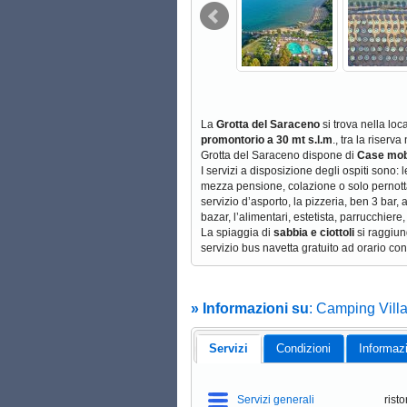
La
Grotta del Saraceno
si trova nella loca
promontorio a 30 mt s.l.m
., tra la riser
Grotta del Saraceno dispone di
Case mobi
I servizi a disposizione degli ospiti sono: 
mezza pensione, colazione o solo pernott
servizio d’asporto, la pizzeria, ben 3 bar, 
bazar, l’alimentari, estetista, parrucchiere,
La spiaggia di
sabbia e ciottoli
si raggiun
servizio bus navetta gratuito ad orario con
» Informazioni su
: Camping Vill
Servizi
Condizioni
Informaz
Servizi generali
rist