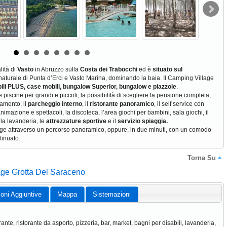
lità di
Vasto
in Abruzzo sulla
Costa dei Trabocchi
ed è
situato sul
va naturale di Punta d’Erci e Vasto Marina, dominando la baia. Il Camping Village
li PLUS, case mobili, bungalow Superior, bungalow e piazzole
.
le piscine per grandi e piccoli, la possibilità di scegliere la pensione completa,
amento, il
parcheggio interno
, il
ristorante panoramico
, il self service con
animazione e spettacoli, la discoteca, l’area giochi per bambini, sala giochi, il
 la lavanderia, le
attrezzature sportive
e il
servizio spiaggia.
ge attraverso un percorso panoramico, oppure, in due minuti, con un comodo
tinuato.
Torna Su
age Grotta Del Saraceno
ioni Aggiuntive
Mappa
Sistemazioni
orante, ristorante da asporto, pizzeria, bar, market, bagni per disabili, lavanderia,