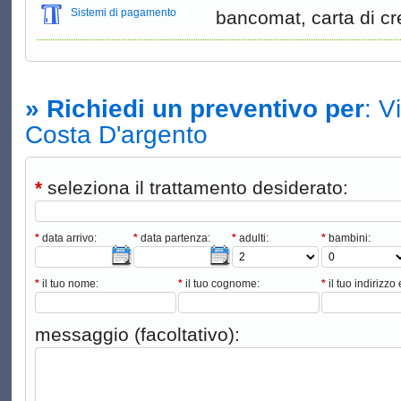
Sistemi di pagamento
bancomat, carta di cr
» Richiedi un preventivo per
: V
Costa D'argento
*
seleziona il trattamento desiderato:
*
data arrivo:
*
data partenza:
*
adulti:
*
bambini:
*
il tuo nome:
*
il tuo cognome:
*
il tuo indirizzo 
messaggio (facoltativo):