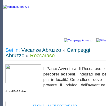
Vacanze Roccaraso: elenco di campeggi e
Sei in:
Vacanze Abruzzo
»
Campeggi
Abruzzo
»
Roccaraso
Il Parco Avventura di Roccaraso 
percorsi sospesi
, integrati nel b
pini in località Ombrellone, dove i
provare il brivido dell'avventu
sicurezza...
SNOW VILLAGE ROCCARASO