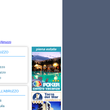
tivo
UZZO
zzo
uzzo
o
LL'ABRUZZO
i
ila