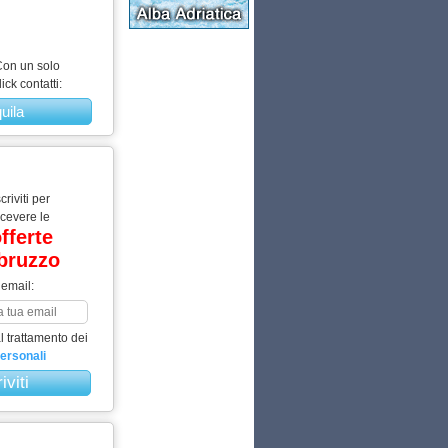
on un solo
lick contatti:
quila
scriviti per
icevere le
fferte
bruzzo
 email:
 trattamento dei
personali