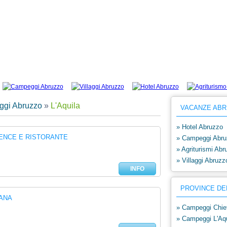
anze l'Aquila: elenco di campeggi e villaggi selezionati l'Aquila. Richiedi un preven
gi Abruzzo
»
L'Aquila
VACANZE ABR
» Hotel Abruzzo
DENCE E RISTORANTE
» Campeggi Abru
» Agriturismi Abr
» Villaggi Abruzz
INFO
PROVINCE DE
ANA
» Campeggi Chiet
» Campeggi L'Aqu