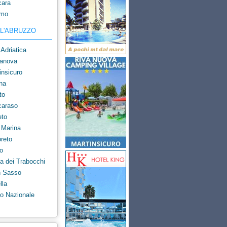
cara
amo
LL'ABRUZZO
Adriatica
ianova
nsicuro
na
to
caraso
eto
 Marina
reto
o
a dei Trabocchi
n Sasso
lla
o Nazionale