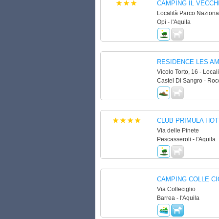
CAMPING IL VECCH
Località Parco Naziona
Opi - l'Aquila
RESIDENCE LES AM
Vicolo Torto, 16 - Loca
Castel Di Sangro - Rocc
CLUB PRIMULA HOT
Via delle Pinete
Pescasseroli - l'Aquila
CAMPING COLLE CI
Via Colleciglio
Barrea - l'Aquila