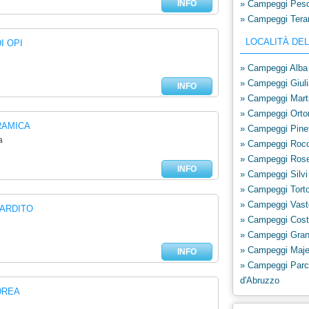
INFO
» Campeggi Pes
» Campeggi Ter
LOCALITÀ DE
I OPI
» Campeggi Alba 
» Campeggi Giul
INFO
» Campeggi Marti
» Campeggi Orto
RAMICA
» Campeggi Pine
a
» Campeggi Roc
» Campeggi Ros
INFO
» Campeggi Silvi
» Campeggi Torto
» Campeggi Vast
ARDITO
» Campeggi Cost
» Campeggi Gra
» Campeggi Maje
INFO
» Campeggi Parc
d'Abruzzo
DREA