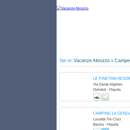
Vac
Sei in:
Vacanze Abruzzo
»
Campeg
LE PINETINA RESI
Via Dante Alighieri
Ovindoli - l'Aquila
CAMPING LA GENZI
Località Tre Croci
Barrea - l'Aquila