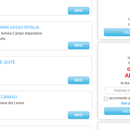
INFO
C
c
RAN SASSO D'ITALIA
l'A
 - funivia Campo Imperatore
uila
INFO
i
E QUITE
r
o
A
INFO
la tua
CCARASO
acconsento al
Piana del Leone
dati 
INFO