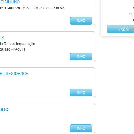
IO MULINO
le d'Abruzzo - S.S. 83 Marsicana Km.52
mig
l
INFO
Scopri L
IS
lità Roccacinquemiglia
araso - l'Aquila
INFO
EL RESIDENCE
INFO
GLIO
INFO