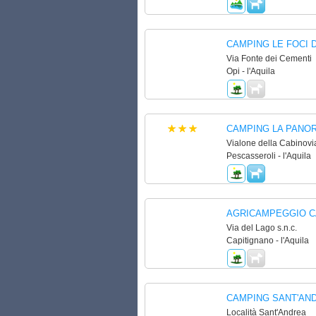
CAMPING LE FOCI D
Via Fonte dei Cementi
Opi - l'Aquila
CAMPING LA PANO
Vialone della Cabinovi
Pescasseroli - l'Aquila
AGRICAMPEGGIO C
Via del Lago s.n.c.
Capitignano - l'Aquila
CAMPING SANT'AN
Località Sant'Andrea