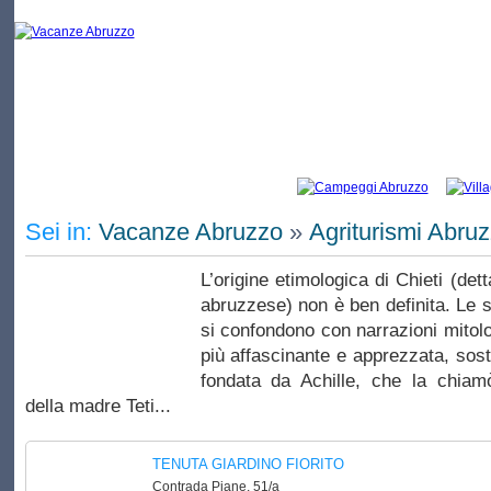
Vacanze Chieti: elenco di campeggi e
Sei in:
Vacanze Abruzzo
»
Agriturismi Abru
L’origine etimologica di Chieti (dett
abruzzese) non è ben definita. Le s
si confondono con narrazioni mitolo
più affascinante e apprezzata, sost
fondata da Achille, che la chiam
della madre Teti...
TENUTA GIARDINO FIORITO
Contrada Piane, 51/a