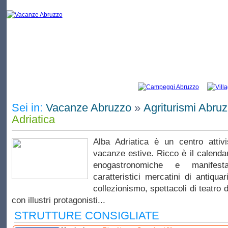
Vacanze Alba Adriatica: elenco di campeggi e
Sei in:
Vacanze Abruzzo
»
Agriturismi Abru
Adriatica
Alba Adriatica è un centro attiv
vacanze estive. Ricco è il calendar
enogastronomiche e manifest
caratteristici mercatini di antiquar
collezionismo, spettacoli di teatro d
con illustri protagonisti...
STRUTTURE CONSIGLIATE