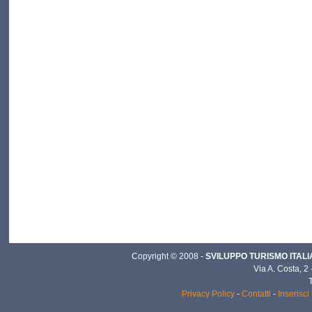
Copyright © 2008 -
SVILUPPO TURISMO ITALIA 
Via A. Costa, 2
Privacy Policy
-
Contatti
-
Inserisci 